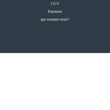
CGV
Paiement
qui sommes nous?