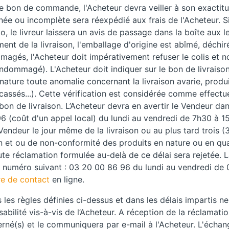
 le bon de commande, l'Acheteur devra veiller à son exactit
ée ou incomplète sera réexpédié aux frais de l'Acheteur. Si 
o, le livreur laissera un avis de passage dans la boîte aux le
ent de la livraison, l'emballage d'origine est abîmé, déchiré,
ommagés, l'Acheteur doit impérativement refuser le colis et 
 endommagé). L'Acheteur doit indiquer sur le bon de livrais
ture toute anomalie concernant la livraison avarie, prod
cassés...). Cette vérification est considérée comme effectu
 bon de livraison. L’Acheteur devra en avertir le Vendeur dan
6 (coût d'un appel local) du lundi au vendredi de 7h30 à 
ndeur le jour même de la livraison ou au plus tard trois (3)
on et ou de non-conformité des produits en nature ou en qua
e réclamation formulée au-delà de ce délai sera rejetée. La
u numéro suivant : 03 20 00 86 96 du lundi au vendredi de 
re de contact
en ligne.
les règles définies ci-dessus et dans les délais impartis n
bilité vis-à-vis de l’Acheteur. A réception de la réclamati
né(s) et le communiquera par e-mail à l'Acheteur. L'échang