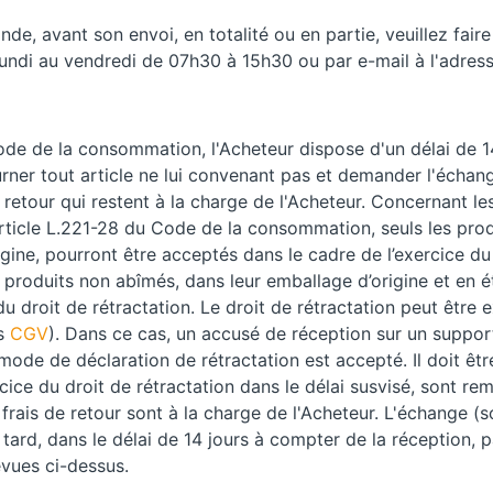
e, avant son envoi, en totalité ou en partie, veuillez fai
undi au vendredi de 07h30 à 15h30 ou par e-mail à l'adres
e de la consommation, l'Acheteur dispose d'un délai de 1
rner tout article ne lui convenant pas et demander l'écha
de retour qui restent à la charge de l'Acheteur. Concernant 
rticle L.221-28 du Code de la consommation, seuls les pr
gine, pourront être acceptés dans le cadre de l’exercice du
roduits non abîmés, dans leur emballage d’origine et en ét
u droit de rétractation. Le droit de rétractation peut être e
es
CGV
). Dans ce cas, un accusé de réception sur un suppo
ode de déclaration de rétractation est accepté. Il doit êt
cice du droit de rétractation dans le délai susvisé, sont re
s frais de retour sont à la charge de l'Acheteur. L'échange (s
ard, dans le délai de 14 jours à compter de la réception, p
évues ci-dessus.