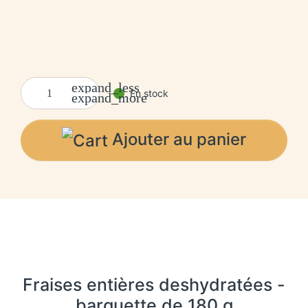
expand_less
En stock
expand_more
Ajouter au panier
Fraises entières deshydratées -
barquette de 180 g