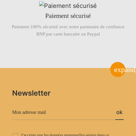
Paiement sécurisé
Paiement 100% sécurisé avec notre partenaire de confiance
BNP par carte bancaire ou Paypal
expand
Newsletter
ok
J’accepte que les données personnelles saisies dans ce