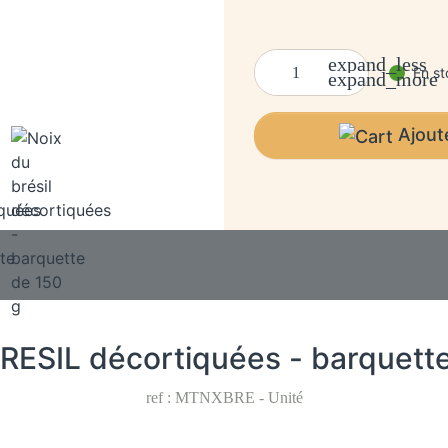
expand_less
En st
expand_more
Ajout
RESIL décortiquées - barquett
ref : MTNXBRE
-
Unité