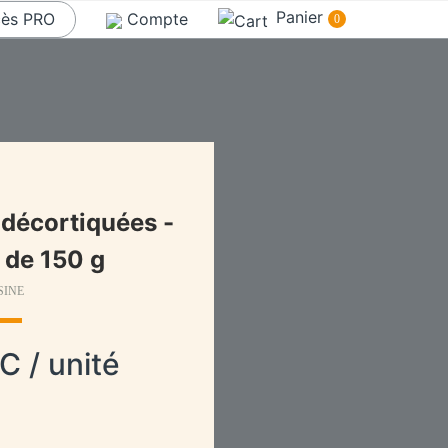
Panier
ès PRO
Compte
0
 décortiquées -
 de 150 g
SINE
C / unité