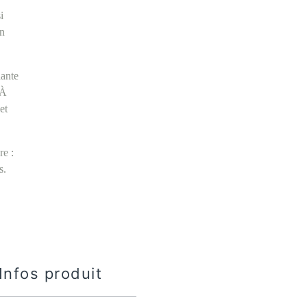
i
en
dante
 À
et
re :
s.
Infos produit