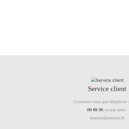
Service client
Contactez-nous par téléphone 
00 86 96
ou par mail :
manola@manola.fr