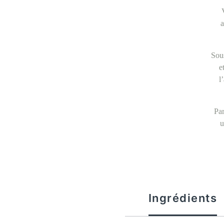
a
Sous
e
l
Par
u
Ingrédients