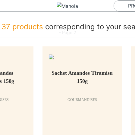
PR
e
37 products
corresponding to your se
- Page 2
andes
Sachet Amandes Tiramisu
s 150g
150g
ISES
GOURMANDISES