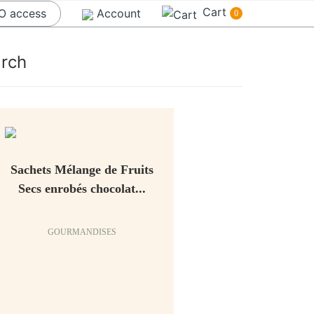
Cart
O access
Account
0
arch
Sachets Mélange de Fruits
Secs enrobés chocolat...
GOURMANDISES