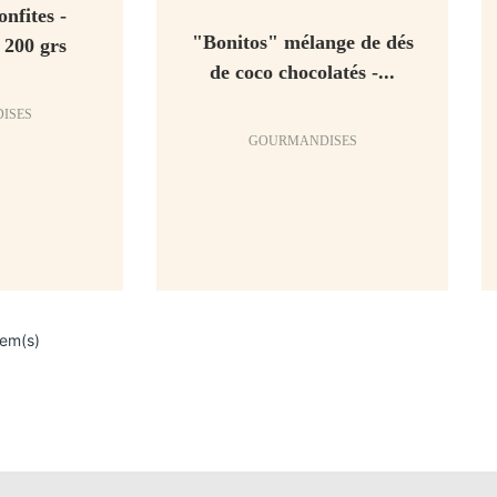
nfites -
"Bonitos" mélange de dés
 200 grs
de coco chocolatés -...
ISES
GOURMANDISES
tem(s)