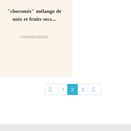
"chocomix" mélange de
noix et fruits secs...
GOURMANDISES
Previous

Next

1
2
3