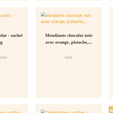
lat - sachet
Mendiants chocolat noir
0g
avec orange, pistache,...
ISES
NOËL
R