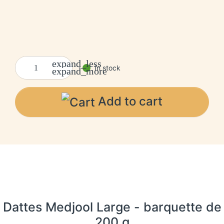
expand_less
In stock
expand_more
Add to cart
Dattes Medjool Large - barquette de
200 g