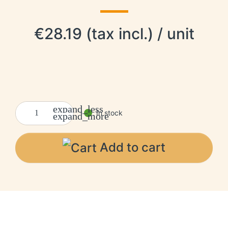
€28.19 (tax incl.) / unit
expand_less
In stock
expand_more
Add to cart