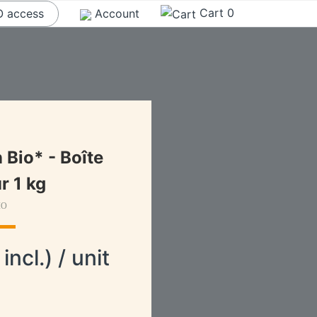
Cart
0
 access
Account
 Bio* - Boîte
ur 1 kg
IO
incl.) / unit